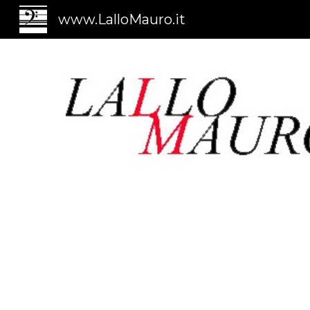
www.LalloMauro.it
Sk