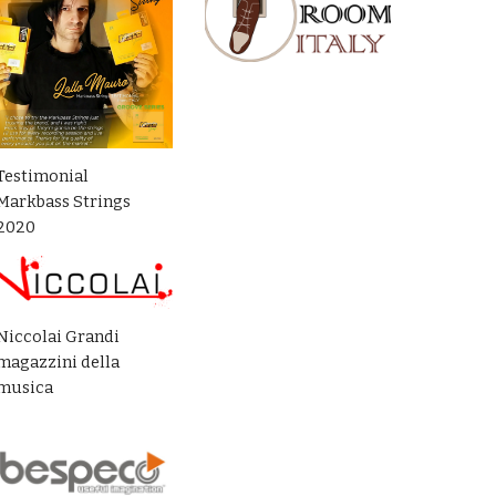
Testimonial
Markbass Strings
2020
Niccolai Grandi
magazzini della
musica