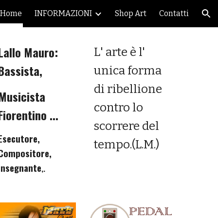
Home
INFORMAZIONI
Shop Art
Contatti
ion
Lallo Mauro:
L' arte è l'
Bassista,
unica forma
di ribellione
Musicista
contro lo
Fiorentino ...
scorrere del
Esecutore,
tempo.(L.M.)
Compositore,
Insegnante
,.